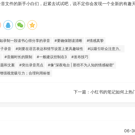
录音文件的新手小白们，赶紧去试试吧，说不定你会发现一个全新的有趣
比如录制一段读书心得分享的录音
#要确保朗读清晰
#情感真挚
段子录音
#则要在语言表达和情节设置上更具趣味性
#以吸引听众注意力。
#音频时长的限制
#一般建议控制在3
#发布技巧
标题和文案
#突出录音亮点
#像“深夜电台 | 那些不为人知的情感秘密”
#增强视觉吸引力；合理利用标签
下一篇：
小红书的笔记如何上热
06-3