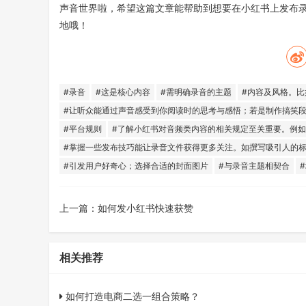
声音世界啦，希望这篇文章能帮助到想要在小红书上发布
地哦！
#录音
#这是核心内容
#需明确录音的主题
#内容及风格。
#让听众能通过声音感受到你阅读时的思考与感悟；若是制作搞笑
#平台规则
#了解小红书对音频类内容的相关规定至关重要。例如
#掌握一些发布技巧能让录音文件获得更多关注。如撰写吸引人的
#引发用户好奇心；选择合适的封面图片
#与录音主题相契合
上一篇：
如何发小红书快速获赞
相关推荐
如何打造电商二选一组合策略？