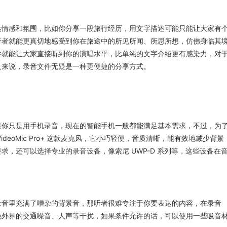
达情感和氛围，比如你分享一段旅行经历，用文字描述可能只能让大家有
听者就能更真切地感受到你在旅途中的所见所闻、所思所想，仿佛身临其
件就能让大家直接听到你的演唱水平，比单纯的文字介绍更有感染力，对
人来说，录音文件无疑是一种更便捷的分享方式。
果你只是用手机录音，现在的智能手机一般都能满足基本需求，不过，为
eoMic Pro+ 这款麦克风，它小巧轻便，音质清晰，能有效地减少背景
，还可以选择专业的录音设备，像索尼 UWP-D 系列等，这些设备在
录音里充满了嘈杂的背景音，那听者很难专注于你要表达的内容，在录音
免外界的交通噪音、人声等干扰，如果条件允许的话，可以使用一些吸音