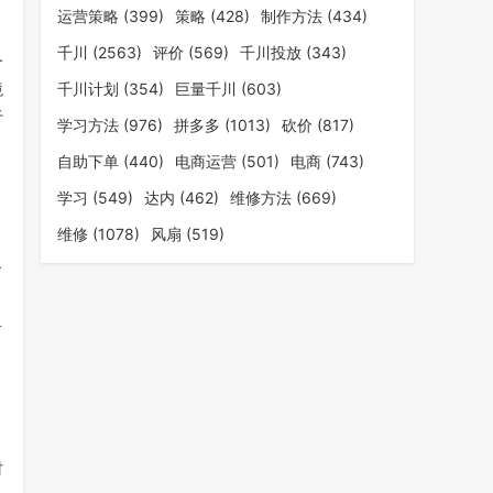
运营策略
(399)
策略
(428)
制作方法
(434)
千川
(2563)
评价
(569)
千川投放
(343)
个
境
千川计划
(354)
巨量千川
(603)
于
学习方法
(976)
拼多多
(1013)
砍价
(817)
自助下单
(440)
电商运营
(501)
电商
(743)
学习
(549)
达内
(462)
维修方法
(669)
维修
(1078)
风扇
(519)
了
音
材