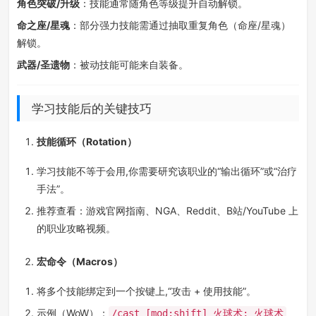
角色突破/升级
：技能通常随角色等级提升自动解锁。
命之座/星魂
：部分强力技能需通过抽取重复角色（命座/星魂）
解锁。
武器/圣遗物
：被动技能可能来自装备。
学习技能后的关键技巧
技能循环（Rotation）
学习技能不等于会用,你需要研究该职业的“输出循环”或“治疗
手法”。
推荐查看：游戏官网指南、NGA、Reddit、B站/YouTube 上
的职业攻略视频。
宏命令（Macros）
将多个技能绑定到一个按键上,“攻击 + 使用技能”。
示例（WoW）：
/cast [mod:shift] 火球术; 火球术