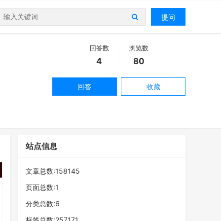
提问
回答数
浏览数
4
80
回答
收藏
站点信息
文章总数:158145
页面总数:1
分类总数:6
标签总数:257171