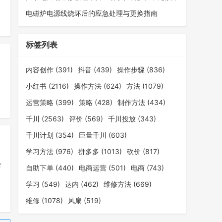
电磁炉电源线烧坏后的应急处理与更换指南
标签列表
内容创作
(391)
抖音
(439)
操作步骤
(836)
小红书
(2116)
操作方法
(624)
方法
(1079)
运营策略
(399)
策略
(428)
制作方法
(434)
千川
(2563)
评价
(569)
千川投放
(343)
千川计划
(354)
巨量千川
(603)
学习方法
(976)
拼多多
(1013)
砍价
(817)
公
自助下单
(440)
电商运营
(501)
电商
(743)
学习
(549)
达内
(462)
维修方法
(669)
维修
(1078)
风扇
(519)